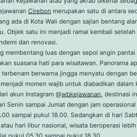
ahari Kejawanan atau yang akrab dikenal sebag
Kejawanan
Cirebon
merupakan satu di antara se
ang ada di Kota Wali dengan sajian bentang al
 Objek satu ini menjadi ramai kembali setelah 
ndemi dan renovasi.
g membentang luas dengan sepoi angin pantai 
kan suasana hati para wisatawan. Panorama ap
i terbenam berwarna jingga menyatu dengan b
u menjadi momen wajib untuk diabadikan dalam
dari akun Instagram @
wbkejawanan
, destinasi i
ari Senin sampai Jumat dengan jam operasional
.00 sampai pukul 18.00. Sedangkan di hari Sab
atau hari libur nasional, wisata beroperasi lebi
lai pukul 05.30 sampai pukul 18.30.