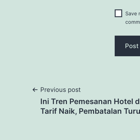
Save m
comm
Post
Previous post
Ini Tren Pemesanan Hotel d
navigation
Tarif Naik, Pembatalan Tur