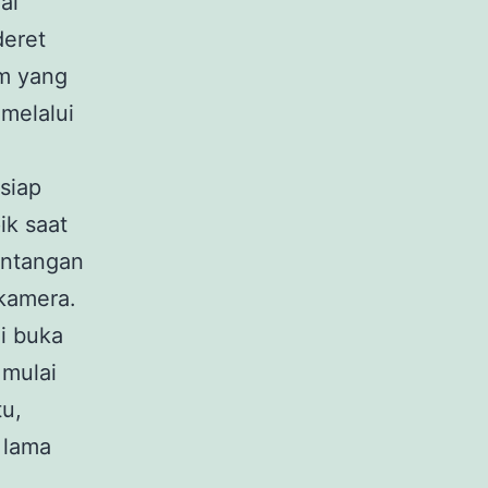
ai
deret
am yang
melalui
siap
ik saat
entangan
 kamera.
ni buka
 mulai
tu,
h lama