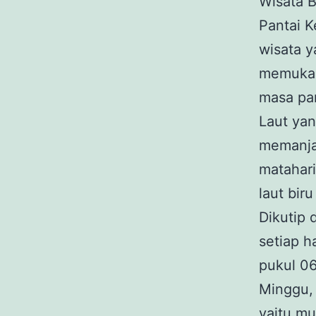
Wisata B
Pantai 
wisata y
memukau.
masa pa
Laut yan
memanja
matahar
laut bir
Dikutip 
setiap h
pukul 06
Minggu, 
yaitu mu