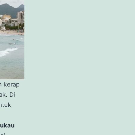
n kerap
ak. Di
ntuk
mukau