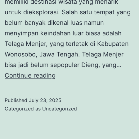
memiliki destinasi wisata yang menarik
untuk dieksplorasi. Salah satu tempat yang
belum banyak dikenal luas namun
menyimpan keindahan luar biasa adalah
Telaga Menjer, yang terletak di Kabupaten
Wonosobo, Jawa Tengah. Telaga Menjer
bisa jadi belum sepopuler Dieng, yang…
Pesona
Continue reading
Alam
Pegunungan
Published
July 23, 2025
yang
Categorized as
Uncategorized
Tersembunyi
di
Wonosobo