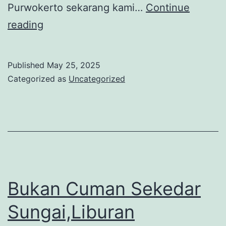
Purwokerto sekarang kami…
Continue
Cara
reading
Saya
Menghabiskan
Published
May 25, 2025
4
Categorized as
Uncategorized
Jam
di
Purwakarta
Bukan Cuman Sekedar
Sungai,Liburan