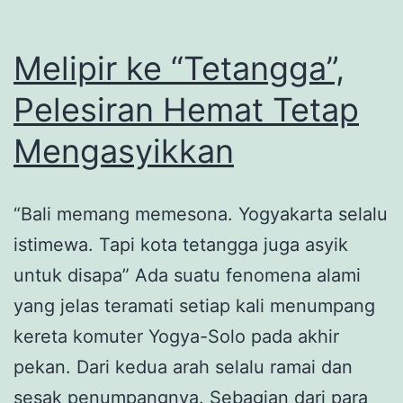
Mimpi
Naik
Melipir ke “Tetangga”,
ke
Pelesiran Hemat Tetap
Atap
Mengasyikkan
“Sky
View
Deck”
“Bali memang memesona. Yogyakarta selalu
Melihat
istimewa. Tapi kota tetangga juga asyik
Pesisir
untuk disapa” Ada suatu fenomena alami
Utara
yang jelas teramati setiap kali menumpang
Jakarta
kereta komuter Yogya-Solo pada akhir
pekan. Dari kedua arah selalu ramai dan
sesak penumpangnya. Sebagian dari para