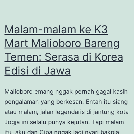
Peh
Cun
2025
Malam-malam ke K3
di
Mart Malioboro Bareng
Sungai
Temen: Serasa di Korea
Cisadane
Tangerang
Edisi di Jawa
Bareng
Ketapels
Malioboro emang nggak pernah gagal kasih
pengalaman yang berkesan. Entah itu siang
atau malam, jalan legendaris di jantung kota
Jogja ini selalu punya kejutan. Tapi malam
itu, aku dan Cipa nggak lagi nyari bakpia,