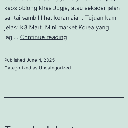
kaos oblong khas Jogja, atau sekadar jalan
santai sambil lihat keramaian. Tujuan kami
jelas: K3 Mart. Mini market Korea yang
Malam-
lagi…
Continue reading
malam
ke
Published
June 4, 2025
K3
Categorized as
Uncategorized
Mart
Malioboro
Bareng
Temen:
Serasa
di