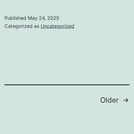
Cuman
Sekedar
Published
May 24, 2025
Sungai,Liburan
Categorized as
Uncategorized
Maksimal
Di
Kaliodo
Posts
Older
navigation