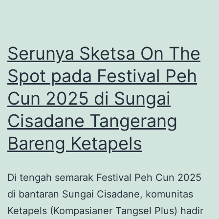
Ngopi
Buat
Kamu
Serunya Sketsa On The
yang
Spot pada Festival Peh
Butuh
Cun 2025 di Sungai
Slow
Living
Cisadane Tangerang
Bareng Ketapels
Di tengah semarak Festival Peh Cun 2025
di bantaran Sungai Cisadane, komunitas
Ketapels (Kompasianer Tangsel Plus) hadir