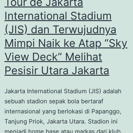
Tour de Jakarta
Korea
International Stadium
Edisi
(JIS) dan Terwujudnya
di
Jawa
Mimpi Naik ke Atap “Sky
View Deck” Melihat
Pesisir Utara Jakarta
Jakarta International Stadium (JIS) adalah
sebuah stadion sepak bola bertaraf
internasional yang berlokasi di Papanggo,
Tanjung Priok, Jakarta Utara. Stadion ini
menjadi home base atau markas dari klub