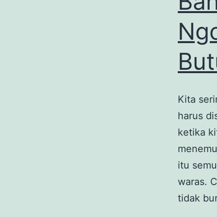
Ban
Ngo
But
Kita ser
harus di
ketika k
menemuk
itu semu
waras. C
tidak b