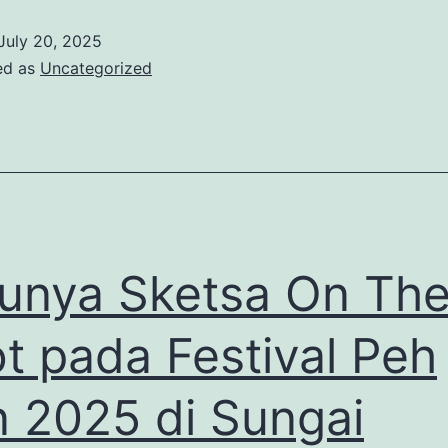
Ngebut?
July 20, 2025
Bandung
ed as
Uncategorized
Punya
3
Tempat
Ngopi
Buat
Kamu
unya Sketsa On Th
yang
Butuh
t pada Festival Peh
Slow
 2025 di Sungai
Living