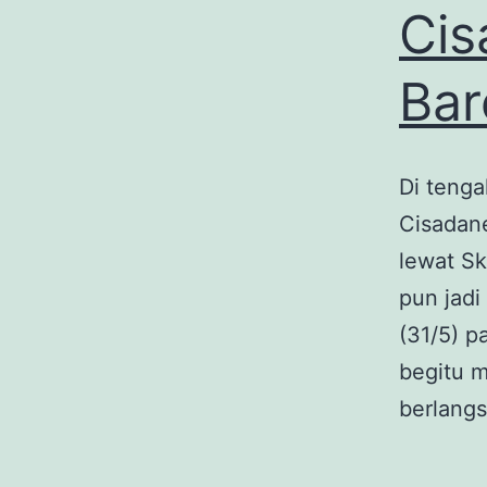
Cis
Bar
Di tenga
Cisadane
lewat Sk
pun jad
(31/5) p
begitu m
berlan