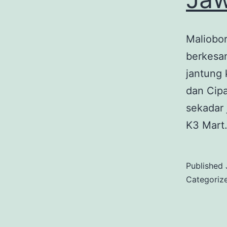
Maliobo
berkesan
jantung 
dan Cipa
sekadar 
K3 Mart.
Published
Categoriz