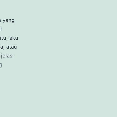
n yang
i
itu, aku
a, atau
jelas:
Malam-
g
malam
ke
K3
Mart
Malioboro