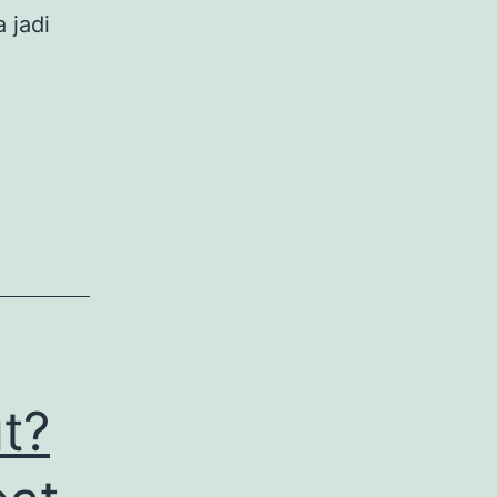
 jadi
a
ungan
bunyi
obo
t?