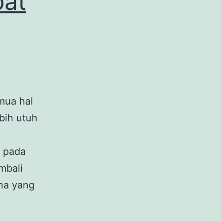
pat
mua hal
ebih utuh
 pada
mbali
ana yang