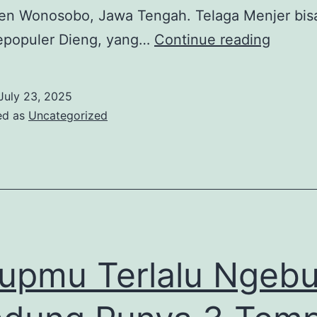
en Wonosobo, Jawa Tengah. Telaga Menjer bisa
Peson
epopuler Dieng, yang…
Continue reading
Alam
Pegun
July 23, 2025
yang
ed as
Uncategorized
Tersem
di
Wonos
upmu Terlalu Ngebu