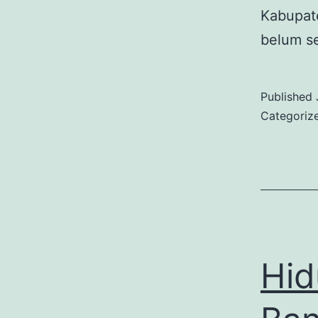
Kabupat
belum s
Published
Categoriz
Hid