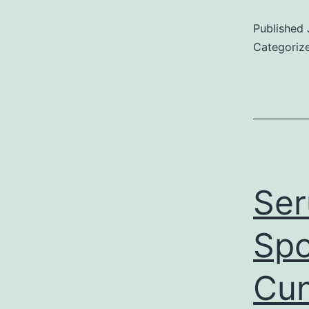
Published
Categoriz
Ser
Spo
Cun