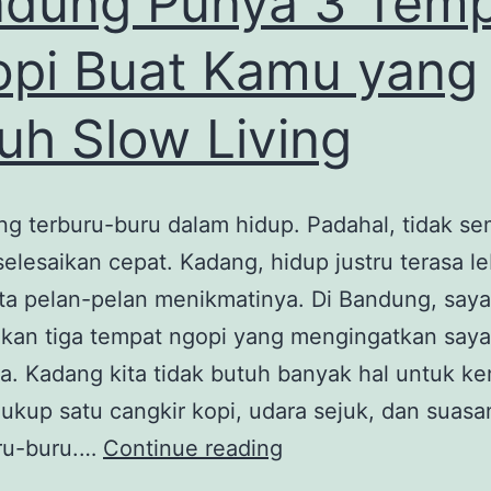
dung Punya 3 Tem
pi Buat Kamu yang
uh Slow Living
ing terburu-buru dalam hidup. Padahal, tidak se
selesaikan cepat. Kadang, hidup justru terasa l
ita pelan-pelan menikmatinya. Di Bandung, saya
an tiga tempat ngopi yang mengingatkan saya
a. Kadang kita tidak butuh banyak hal untuk ke
ukup satu cangkir kopi, udara sejuk, dan suas
Hidupmu
uru-buru.…
Continue reading
Terlalu