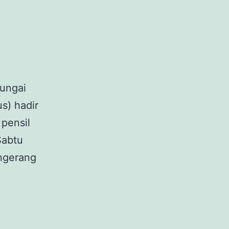
Sungai
s) hadir
pensil
Sabtu
angerang