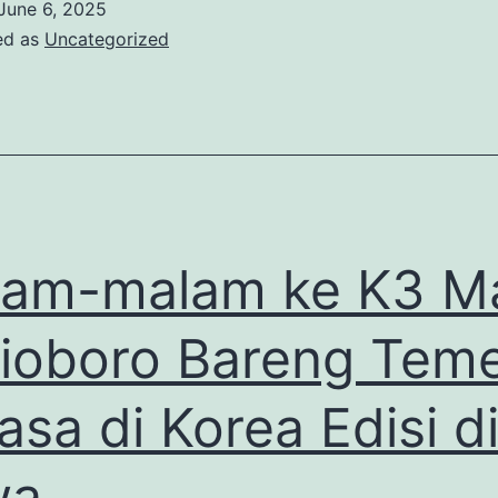
June 6, 2025
The
ed as
Uncategorized
Spot
pada
Festival
Peh
Cun
2025
am-malam ke K3 M
di
Sungai
ioboro Bareng Tem
Cisadane
asa di Korea Edisi d
Tangerang
Bareng
wa
Ketapels