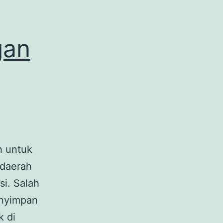
gan
h untuk
 daerah
si. Salah
enyimpan
k di