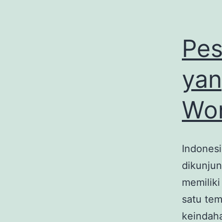
Pes
yan
Wo
Indones
dikunjun
memiliki
satu te
keindaha